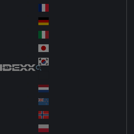
Fin
ark
lan
France
Fra
d
nc
Deutschland
Ge
e
rm
Italia
Ital
an
y
y
日本
Jap
an
대한민국
Ko
IDEXX
rea
Latin America
Lat
in
Netherlands
Ne
A
the
me
New Zealand
Ne
rla
ric
w
Norge
nd
a
No
Ze
s
rw
ala
Polska