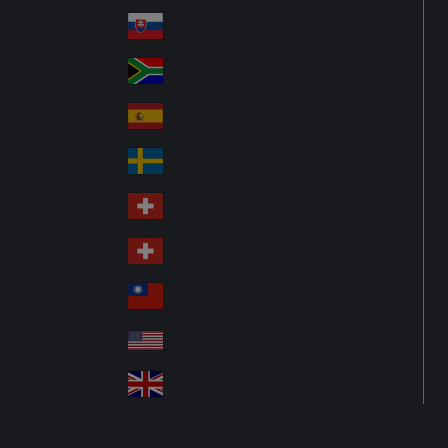
Pol
ay
nd
an
Slovensko
Slo
d
va
South Africa
So
kia
uth
España
Sp
Af
ain
ric
Sverige
Sw
a
ed
Schweiz DE
Sw
en
itz
Schweiz FR
Sw
erl
itz
an
台灣
Tai
erl
d
wa
an
USA
US
n
d
A
United Kingdom
Un
ite