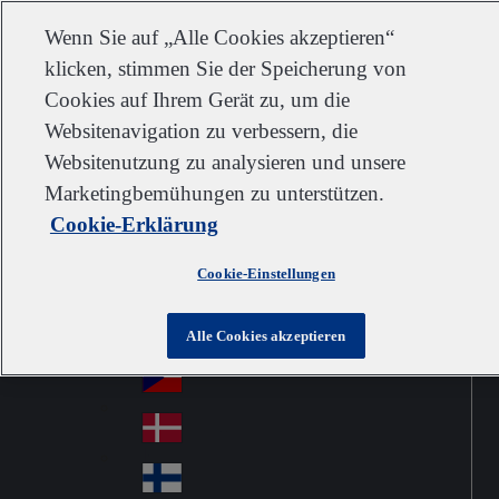
Kundendienst
Kontakt
Newsletter
Karriere
Lieferanten
Wenn Sie auf „Alle Cookies akzeptieren“
klicken, stimmen Sie der Speicherung von
Cookies auf Ihrem Gerät zu, um die
Websitenavigation zu verbessern, die
Go to home
Australia
Au
Websitenutzung zu analysieren und unsere
Austria
Jump to navigation
str
Österreich
Marketingbemühungen zu unterstützen.
Jump to content
Au
ali
Cookie-Erklärung
stri
a
Brazil
Contact
Br
a
Cookie-Einstellungen
azi
Canada
Ca
l
na
中国大陆
Alle Cookies akzeptieren
Ch
da
ina
Česko
Cz
ec
Danmark
De
h
nm
Suomi