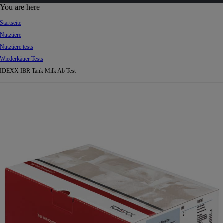
d
You are here
Ki
Startseite
ng
Nutztiere
do
Nutztiere tests
m
Wiederkäuer Tests
IDEXX IBR Tank Milk Ab Test