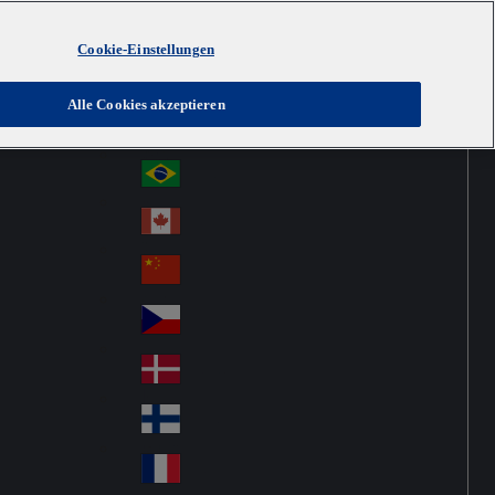
Cookie-Einstellungen
Australia
Au
Austria
Alle Cookies akzeptieren
str
Österreich
Au
ali
stri
a
Brazil
Br
a
azi
Canada
Ca
l
na
中国大陆
Ch
da
ina
Česko
Cz
ec
Danmark
De
h
nm
Suomi
Fin
ark
lan
France