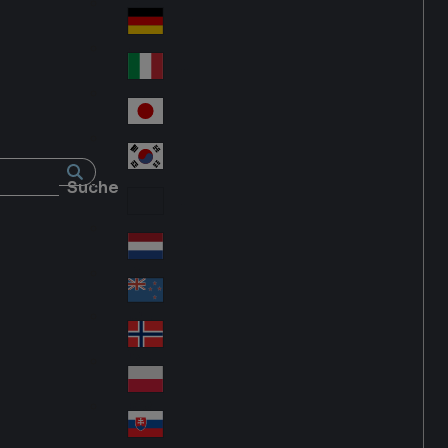
Fra
d
nc
Deutschland
Ge
e
rm
Italia
Ital
an
y
y
日本
Jap
an
대한민국
Ko
Suche
rea
Latin America
Lat
in
Netherlands
Ne
A
the
me
New Zealand
Ne
rla
ric
w
Norge
nd
a
No
Ze
s
rw
ala
Polska
Pol
ay
nd
an
Slovensko