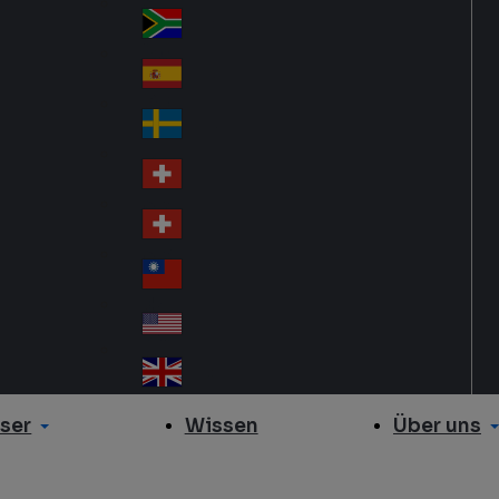
Slo
d
va
South Africa
So
kia
uth
España
Sp
Af
ain
ric
Sverige
Sw
a
ed
Schweiz DE
Sw
en
itz
Schweiz FR
Sw
erl
itz
an
台灣
Tai
erl
d
wa
an
USA
US
n
d
A
United Kingdom
Un
ite
ser
Über uns
Wissen
d
Ki