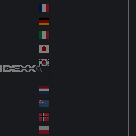
Fin
ark
lan
France
Fra
d
nc
Deutschland
Ge
e
rm
Italia
Ital
an
y
y
日本
Jap
an
대한민국
Ko
IDEXX
rea
Latin America
Lat
in
Netherlands
Ne
A
the
me
New Zealand
Ne
rla
ric
w
Norge
nd
a
No
Ze
s
rw
ala
Polska