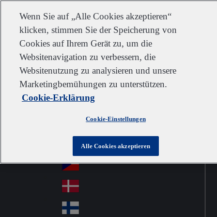
Kundendienst
Kontakt
Newsletter
Karriere
Lieferanten
Wenn Sie auf „Alle Cookies akzeptieren“
klicken, stimmen Sie der Speicherung von
Cookies auf Ihrem Gerät zu, um die
Websitenavigation zu verbessern, die
Go to home
Australia
Au
Websitenutzung zu analysieren und unsere
Austria
Jump to navigation
str
Österreich
Marketingbemühungen zu unterstützen.
Jump to content
Au
ali
Cookie-Erklärung
stri
a
Brazil
Contact
Br
a
Cookie-Einstellungen
azi
Canada
Ca
l
na
中国大陆
Alle Cookies akzeptieren
Ch
da
ina
Česko
Cz
ec
Danmark
De
h
nm
Suomi