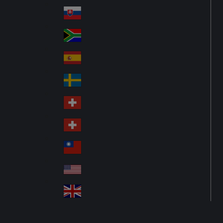
Pol
ay
nd
an
Slovensko
Slo
d
va
South Africa
So
kia
uth
España
Sp
Af
ain
ric
Sverige
Sw
a
ed
Schweiz DE
Sw
en
itz
Schweiz FR
Sw
erl
itz
an
台灣
Tai
erl
d
wa
an
USA
US
n
d
A
United Kingdom
Un
ite