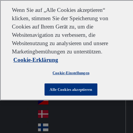
Kundendienst
Kontakt
Newsletter
Karriere
Lieferanten
Wenn Sie auf „Alle Cookies akzeptieren“
klicken, stimmen Sie der Speicherung von
Cookies auf Ihrem Gerät zu, um die
Websitenavigation zu verbessern, die
Go to home
Australia
Au
Websitenutzung zu analysieren und unsere
Austria
Jump to navigation
str
Österreich
Marketingbemühungen zu unterstützen.
Jump to content
Au
ali
Cookie-Erklärung
stri
a
Brazil
Contact
Br
a
Cookie-Einstellungen
azi
Canada
Ca
l
na
中国大陆
Alle Cookies akzeptieren
Ch
da
ina
Česko
Cz
ec
Danmark
De
h
nm
Suomi