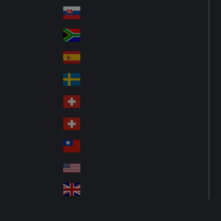
Pol
ay
nd
an
Slovensko
Slo
d
va
South Africa
So
kia
uth
España
Sp
Af
ain
ric
Sverige
Sw
a
ed
Schweiz DE
Sw
en
itz
Schweiz FR
Sw
erl
itz
an
台灣
Tai
erl
d
wa
an
USA
US
n
d
A
United Kingdom
Un
ite