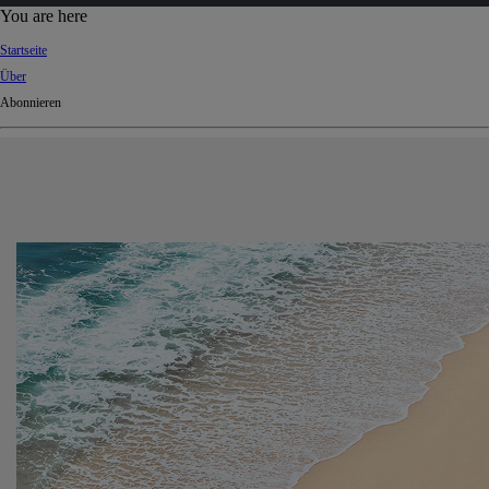
d
You are here
Ki
Startseite
ng
Über
do
Abonnieren
m