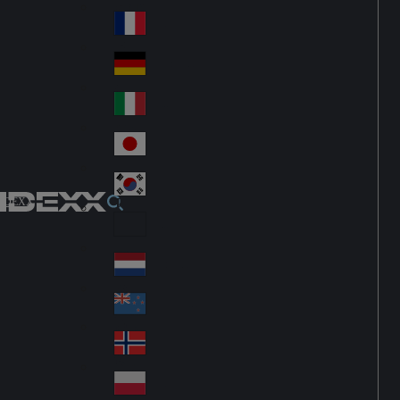
Fin
ark
lan
France
Fra
d
nc
Deutschland
Ge
e
rm
Italia
Ital
an
y
y
日本
Jap
an
대한민국
Ko
IDEXX
rea
Latin America
Lat
in
Netherlands
Ne
A
the
me
New Zealand
Ne
rla
ric
w
Norge
nd
a
No
Ze
s
rw
ala
Polska