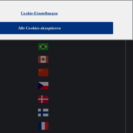
Cookie-Einstellungen
Australia
Au
Austria
Alle Cookies akzeptieren
str
Österreich
Au
ali
stri
a
Brazil
Br
a
azi
Canada
Ca
l
na
中国大陆
Ch
da
ina
Česko
Cz
ec
Danmark
De
h
nm
Suomi
Fin
ark
lan
France