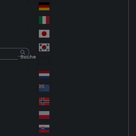
Fra
d
nc
Deutschland
Ge
e
rm
Italia
Ital
an
y
y
日本
Jap
an
대한민국
Ko
Suche
rea
Latin America
Lat
in
Netherlands
Ne
A
the
me
New Zealand
Ne
rla
ric
w
Norge
nd
a
No
Ze
s
rw
ala
Polska
Pol
ay
nd
an
Slovensko