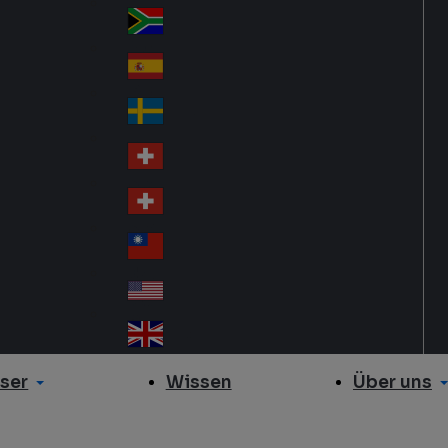
Slo
d
va
South Africa
So
kia
uth
España
Sp
Af
ain
ric
Sverige
Sw
a
ed
Schweiz DE
Sw
en
itz
Schweiz FR
Sw
erl
itz
an
台灣
Tai
erl
d
wa
an
USA
US
n
d
A
United Kingdom
Un
ite
ser
Über uns
Wissen
d
Ki