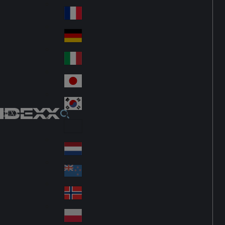
Fin
ark
lan
France
Fra
d
nc
Deutschland
Ge
e
rm
Italia
Ital
an
y
y
日本
Jap
an
대한민국
Ko
IDEXX
rea
Latin America
Lat
in
Netherlands
Ne
A
the
me
New Zealand
Ne
rla
ric
w
Norge
nd
a
No
Ze
s
rw
ala
Polska