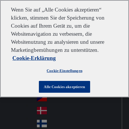
Kundendienst
Kontakt
Newsletter
Karriere
Lieferanten
Wenn Sie auf „Alle Cookies akzeptieren“
klicken, stimmen Sie der Speicherung von
Cookies auf Ihrem Gerät zu, um die
Websitenavigation zu verbessern, die
Go to home
Australia
Au
Websitenutzung zu analysieren und unsere
Austria
Jump to navigation
str
Österreich
Marketingbemühungen zu unterstützen.
Jump to content
Au
ali
Cookie-Erklärung
stri
a
Brazil
Contact
Br
a
Cookie-Einstellungen
azi
Canada
Ca
l
na
中国大陆
Alle Cookies akzeptieren
Ch
da
ina
Česko
Cz
ec
Danmark
De
h
nm
Suomi