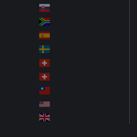
Pol
ay
nd
an
Slovensko
Slo
d
va
South Africa
So
kia
uth
España
Sp
Af
ain
ric
Sverige
Sw
a
ed
Schweiz DE
Sw
en
itz
Schweiz FR
Sw
erl
itz
an
台灣
Tai
erl
d
wa
an
USA
US
n
d
A
United Kingdom
Un
ite