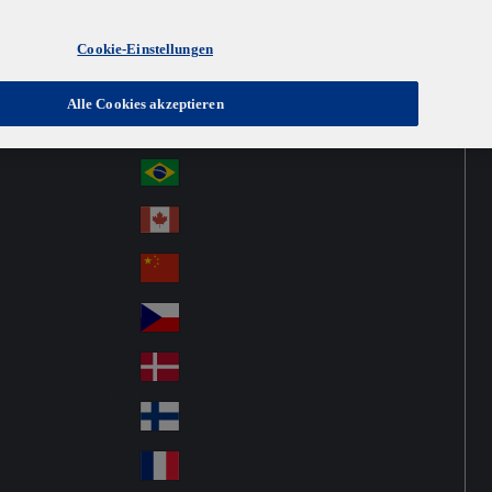
Cookie-Einstellungen
Australia
Au
Austria
Alle Cookies akzeptieren
str
Österreich
Au
ali
stri
a
Brazil
Br
a
azi
Canada
Ca
l
na
中国大陆
Ch
da
ina
Česko
Cz
ec
Danmark
De
h
nm
Suomi
Fin
ark
lan
France