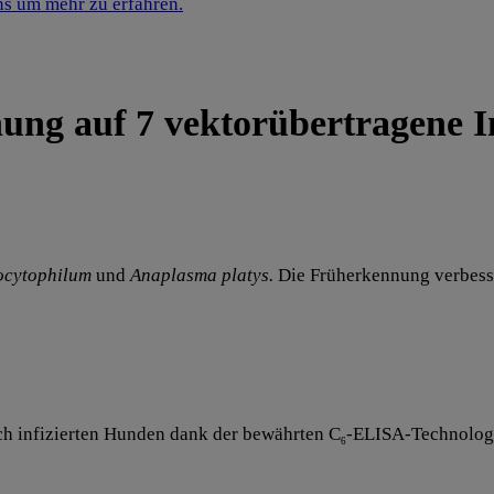
ns um mehr zu erfahren.
ung auf 7 vektorübertragene I
ocytophilum
und
Anaplasma platys.
Die Früherkennung verbesse
ch infizierten Hunden dank der bewährten C
-ELISA-Technologie
6