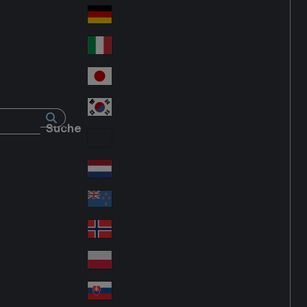
Fra
d
nc
Deutschland
Ge
e
rm
Italia
Ital
an
y
y
日本
Jap
an
대한민국
Ko
Suche
rea
Latin America
Lat
in
Netherlands
Ne
A
the
me
New Zealand
Ne
rla
ric
w
Norge
nd
a
No
Ze
s
rw
ala
Polska
Pol
ay
nd
an
Slovensko