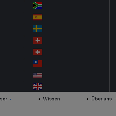
Slo
d
va
South Africa
So
kia
uth
España
Sp
Af
ain
ric
Sverige
Sw
a
ed
Schweiz DE
Sw
en
itz
Schweiz FR
Sw
erl
itz
an
台灣
Tai
erl
d
wa
an
USA
US
n
d
A
United Kingdom
Un
ite
ser
Über uns
Wissen
d
Ki