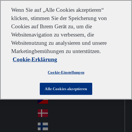
Kundendienst
Kontakt
Newsletter
Karriere
Lieferanten
Wenn Sie auf „Alle Cookies akzeptieren“
klicken, stimmen Sie der Speicherung von
Cookies auf Ihrem Gerät zu, um die
Websitenavigation zu verbessern, die
Go to home
Australia
Au
Websitenutzung zu analysieren und unsere
Austria
Jump to navigation
str
Österreich
Marketingbemühungen zu unterstützen.
Jump to content
Au
ali
Cookie-Erklärung
stri
a
Brazil
Contact
Br
a
Cookie-Einstellungen
azi
Canada
Ca
l
na
中国大陆
Alle Cookies akzeptieren
Ch
da
ina
Česko
Cz
ec
Danmark
De
h
nm
Suomi