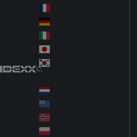
Fin
ark
lan
France
Fra
d
nc
Deutschland
Ge
e
rm
Italia
Ital
an
y
y
日本
Jap
an
대한민국
Ko
IDEXX
rea
Latin America
Lat
in
Netherlands
Ne
A
the
me
New Zealand
Ne
rla
ric
w
Norge
nd
a
No
Ze
s
rw
ala
Polska