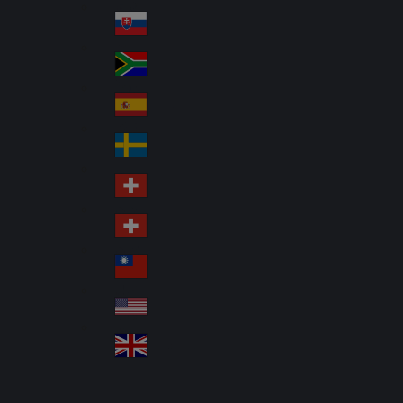
Pol
ay
nd
an
Slovensko
Slo
d
va
South Africa
So
kia
uth
España
Sp
Af
ain
ric
Sverige
Sw
a
ed
Schweiz DE
Sw
en
itz
Schweiz FR
Sw
erl
itz
an
台灣
Tai
erl
d
wa
an
USA
US
n
d
A
United Kingdom
Un
ite