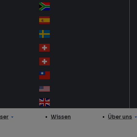
Slo
d
va
South Africa
So
kia
uth
España
Sp
Af
ain
ric
Sverige
Sw
a
ed
Schweiz DE
Sw
en
itz
Schweiz FR
Sw
erl
itz
an
台灣
Tai
erl
d
wa
an
USA
US
n
d
A
United Kingdom
Un
ite
ser
Über uns
Wissen
d
Ki