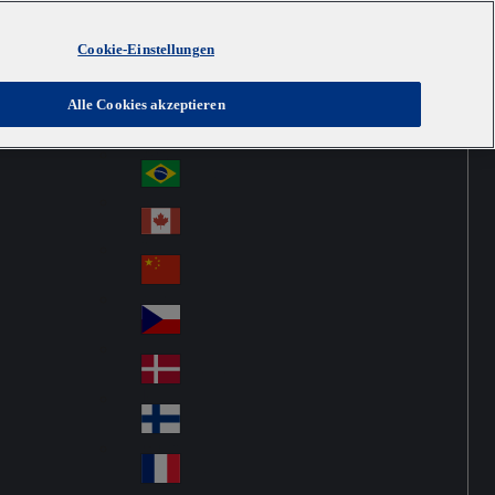
Cookie-Einstellungen
Australia
Au
Austria
Alle Cookies akzeptieren
str
Österreich
Au
ali
stri
a
Brazil
Br
a
azi
Canada
Ca
l
na
中国大陆
Ch
da
ina
Česko
Cz
ec
Danmark
De
h
nm
Suomi
Fin
ark
lan
France