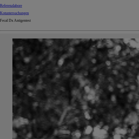
Referenzlabore
Kotuntersuchungen
Fecal Dx Antigentest