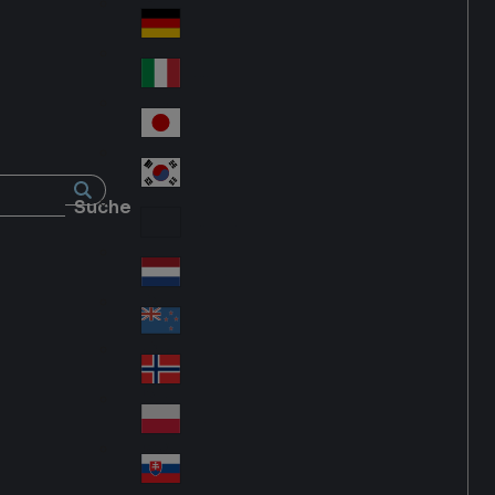
Fra
d
nc
Deutschland
Ge
e
rm
Italia
Ital
an
y
y
日本
Jap
an
대한민국
Ko
Suche
rea
Latin America
Lat
in
Netherlands
Ne
A
the
me
New Zealand
Ne
rla
ric
w
Norge
nd
a
No
Ze
s
rw
ala
Polska
Pol
ay
nd
an
Slovensko