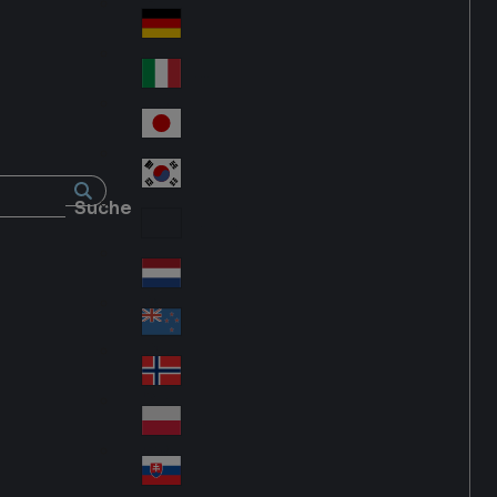
Fra
d
nc
Deutschland
Ge
e
rm
Italia
Ital
an
y
y
日本
Jap
an
대한민국
Ko
Suche
rea
Latin America
Lat
in
Netherlands
Ne
A
the
me
New Zealand
Ne
rla
ric
w
Norge
nd
a
No
Ze
s
rw
ala
Polska
Pol
ay
nd
an
Slovensko