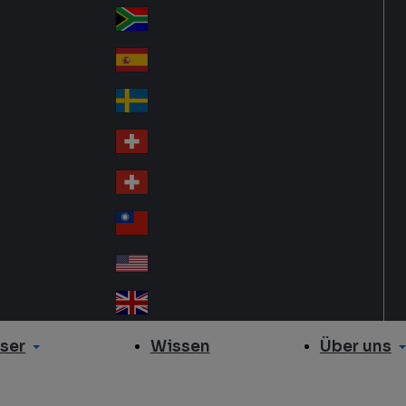
Slo
d
va
South Africa
So
kia
uth
España
Sp
Af
ain
ric
Sverige
Sw
a
ed
Schweiz DE
Sw
en
itz
Schweiz FR
Sw
erl
itz
an
台灣
Tai
erl
d
wa
an
USA
US
n
d
A
United Kingdom
Un
ite
ser
Über uns
Wissen
d
Ki