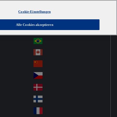
Cookie-Einstellungen
Australia
Au
Austria
Alle Cookies akzeptieren
str
Österreich
Au
ali
stri
a
Brazil
Br
a
azi
Canada
Ca
l
na
中国大陆
Ch
da
ina
Česko
Cz
ec
Danmark
De
h
nm
Suomi
Fin
ark
lan
France