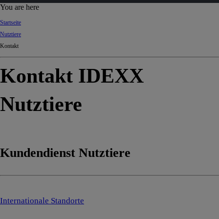
d
You are here
Ki
Startseite
ng
Nutztiere
do
Kontakt
m
Kontakt IDEXX
Nutztiere
Kundendienst Nutztiere
Internationale Standorte