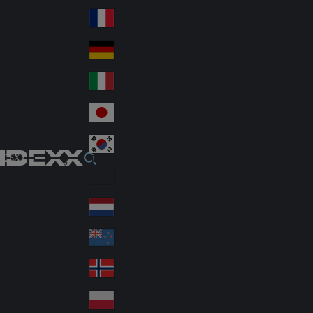
Fin
ark
lan
France
Fra
d
nc
Deutschland
Ge
e
rm
Italia
Ital
an
y
y
日本
Jap
an
대한민국
Ko
IDEXX
rea
Latin America
Lat
in
Netherlands
Ne
A
the
me
New Zealand
Ne
rla
ric
w
Norge
nd
a
No
Ze
s
rw
ala
Polska