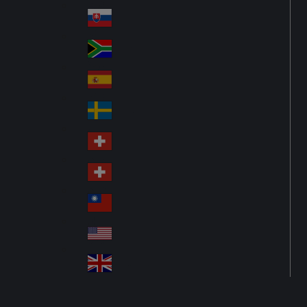
Pol
ay
nd
an
Slovensko
Slo
d
va
South Africa
So
kia
uth
España
Sp
Af
ain
ric
Sverige
Sw
a
ed
Schweiz DE
Sw
en
itz
Schweiz FR
Sw
erl
itz
an
台灣
Tai
erl
d
wa
an
USA
US
n
d
A
United Kingdom
Un
ite