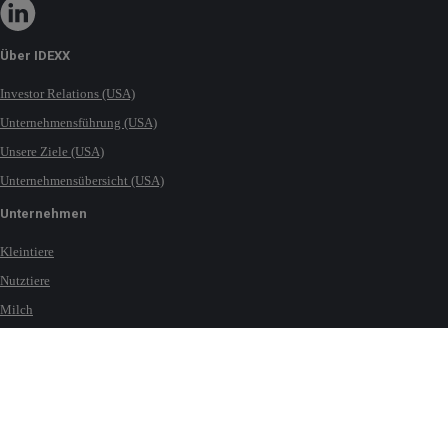
Über IDEXX
Investor Relations (USA)
Unternehmensführung (USA)
Unsere Ziele (USA)
Unternehmensübersicht (USA)
Unternehmen
Kleintiere
Nutztiere
Milch
Pferde
Wasser
Kontakt
Standorte weltweit