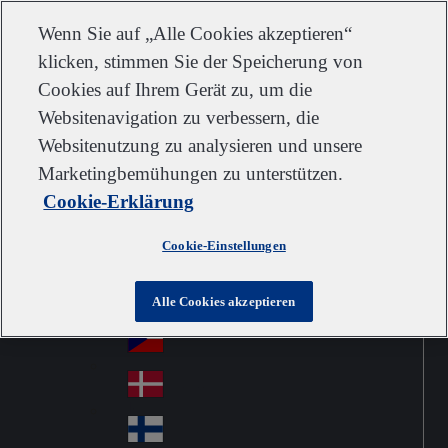
Kundendienst
Kontakt
Newsletter
Karriere
Lieferanten
Wenn Sie auf „Alle Cookies akzeptieren“
klicken, stimmen Sie der Speicherung von
Cookies auf Ihrem Gerät zu, um die
Websitenavigation zu verbessern, die
Go to home
Australia
Au
Websitenutzung zu analysieren und unsere
Austria
Jump to navigation
str
Österreich
Marketingbemühungen zu unterstützen.
Jump to content
Au
ali
Cookie-Erklärung
stri
a
Brazil
Contact
Br
a
Cookie-Einstellungen
azi
Canada
Ca
l
na
中国大陆
Alle Cookies akzeptieren
Ch
da
ina
Česko
Cz
ec
Danmark
De
h
nm
Suomi