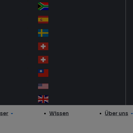
Slo
d
va
South Africa
So
kia
uth
España
Sp
Af
ain
ric
Sverige
Sw
a
ed
Schweiz DE
Sw
en
itz
Schweiz FR
Sw
erl
itz
an
台灣
Tai
erl
d
wa
an
USA
US
n
d
A
United Kingdom
Un
ite
ser
Über uns
Wissen
d
Ki