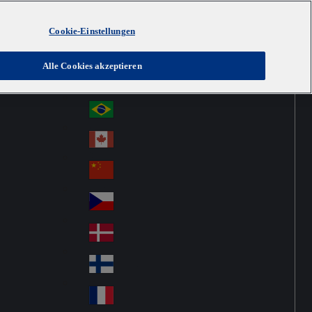
Cookie-Einstellungen
Australia
Au
Austria
Alle Cookies akzeptieren
str
Österreich
Au
ali
stri
a
Brazil
Br
a
azi
Canada
Ca
l
na
中国大陆
Ch
da
ina
Česko
Cz
ec
Danmark
De
h
nm
Suomi
Fin
ark
lan
France