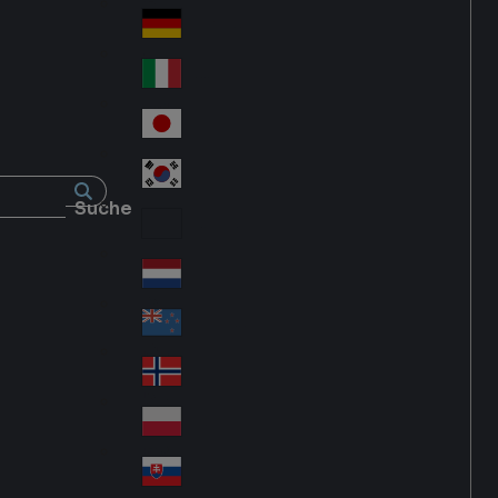
Fra
d
nc
Deutschland
Ge
e
rm
Italia
Ital
an
y
y
日本
Jap
an
대한민국
Ko
Suche
rea
Latin America
Lat
in
Netherlands
Ne
A
the
me
New Zealand
Ne
rla
ric
w
Norge
nd
a
No
Ze
s
rw
ala
Polska
Pol
ay
nd
an
Slovensko