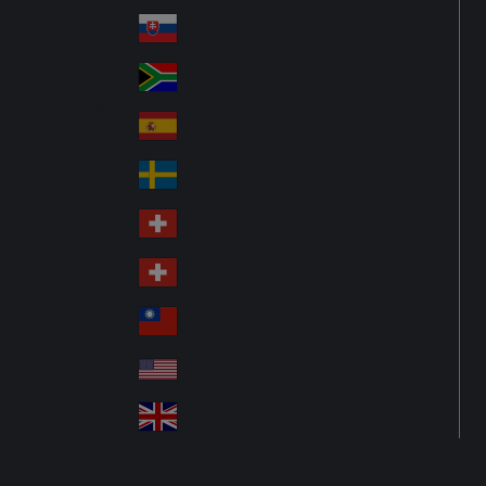
Pol
ay
nd
an
Slovensko
Slo
d
va
South Africa
So
kia
uth
España
Sp
Af
ain
ric
Sverige
Sw
a
ed
Schweiz DE
Sw
en
itz
Schweiz FR
Sw
erl
itz
an
台灣
Tai
erl
d
wa
an
USA
US
n
d
A
United Kingdom
Un
ite