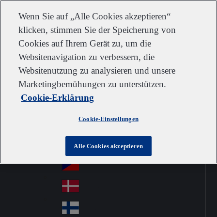
Kundendienst
Kontakt
Newsletter
Karriere
Lieferanten
Wenn Sie auf „Alle Cookies akzeptieren“
klicken, stimmen Sie der Speicherung von
Cookies auf Ihrem Gerät zu, um die
Websitenavigation zu verbessern, die
Go to home
Australia
Au
Websitenutzung zu analysieren und unsere
Austria
Jump to navigation
str
Österreich
Marketingbemühungen zu unterstützen.
Jump to content
Au
ali
Cookie-Erklärung
stri
a
Brazil
Contact
Br
a
Cookie-Einstellungen
azi
Canada
Ca
l
na
中国大陆
Alle Cookies akzeptieren
Ch
da
ina
Česko
Cz
ec
Danmark
De
h
nm
Suomi