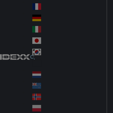
Fin
ark
lan
France
Fra
d
nc
Deutschland
Ge
e
rm
Italia
Ital
an
y
y
日本
Jap
an
대한민국
Ko
IDEXX
rea
Latin America
Lat
in
Netherlands
Ne
A
the
me
New Zealand
Ne
rla
ric
w
Norge
nd
a
No
Ze
s
rw
ala
Polska