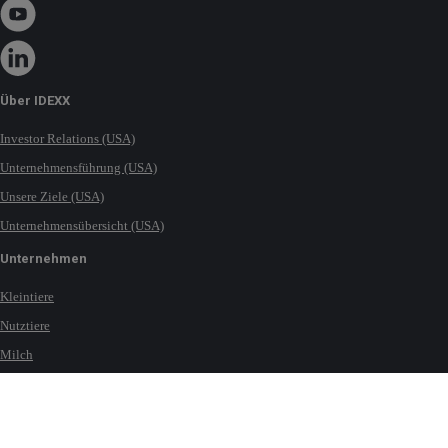
Über IDEXX
Investor Relations (USA)
Unternehmensführung (USA)
Unsere Ziele (USA)
Unternehmensübersicht (USA)
Unternehmen
Kleintiere
Nutztiere
Milch
Pferde
Wasser
Kontakt