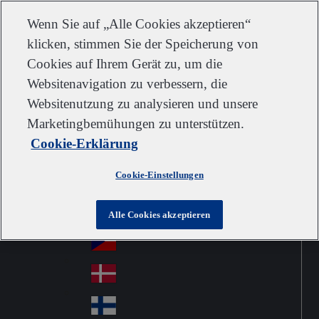
Kundendienst
Kontakt
Newsletter
Karriere
Lieferanten
Wenn Sie auf „Alle Cookies akzeptieren“
klicken, stimmen Sie der Speicherung von
Cookies auf Ihrem Gerät zu, um die
Websitenavigation zu verbessern, die
Go to home
Australia
Au
Websitenutzung zu analysieren und unsere
Austria
Jump to navigation
str
Österreich
Marketingbemühungen zu unterstützen.
Jump to content
Au
ali
Cookie-Erklärung
stri
a
Brazil
Contact
Br
a
Cookie-Einstellungen
azi
Canada
Ca
l
na
中国大陆
Alle Cookies akzeptieren
Ch
da
ina
Česko
Cz
ec
Danmark
De
h
nm
Suomi