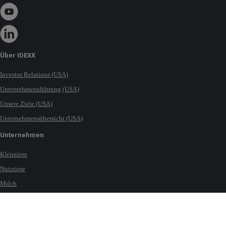
Über IDEXX
Investor Relations (USA)
Unternehmensführung (USA)
Unsere Ziele (USA)
Unternehmensübersicht (USA)
Unternehmen
Kleintiere
Nutztiere
Milch
Pferde
Wasser