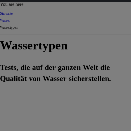
d
You are here
Ki
Startseite
ng
Wasser
do
Wassertypen
m
Wassertypen
Tests, die auf der ganzen Welt die
Qualität von Wasser sicherstellen.