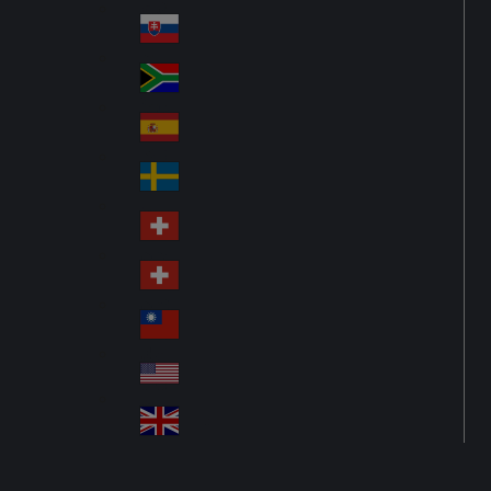
Pol
ay
nd
an
Slovensko
Slo
d
va
South Africa
So
kia
uth
España
Sp
Af
ain
ric
Sverige
Sw
a
ed
Schweiz DE
Sw
en
itz
Schweiz FR
Sw
erl
itz
an
台灣
Tai
erl
d
wa
an
USA
US
n
d
A
United Kingdom
Un
ite