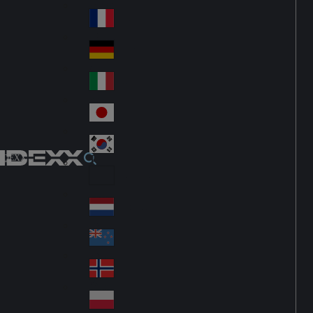
Fin
ark
lan
France
Fra
d
nc
Deutschland
Ge
e
rm
Italia
Ital
an
y
y
日本
Jap
an
대한민국
Ko
IDEXX
rea
Latin America
Lat
in
Netherlands
Ne
A
the
me
New Zealand
Ne
rla
ric
w
Norge
nd
a
No
Ze
s
rw
ala
Polska