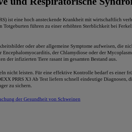
ve und Respiratorische Syndr
) ist eine hoch ansteckende Krankheit mit wirtschaftlich ver
l an Totgeburten führen zu einer erhöhten Sterblichkeit bei 
heitsbilder oder aber allgemeine Symptome aufweisen, die nic
der Encephalomyocarditis, der Chlamydiose oder der Mycoplasmo
en der infizierten Tiere rasant im gesamten Bestand aus.
 nicht leisten. Für eine effektive Kontrolle bedarf es einer f
r IDEXX PRRS X3 Ab Test liefern schnell eindeutige Diagnosen, 
ger zu sichern.
wachung der Gesundheit von Schweinen