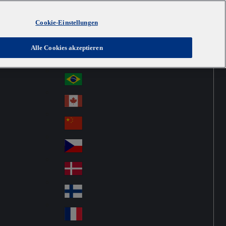
Cookie-Einstellungen
Australia
Au
Austria
Alle Cookies akzeptieren
str
Österreich
Au
ali
stri
a
Brazil
Br
a
azi
Canada
Ca
l
na
中国大陆
Ch
da
ina
Česko
Cz
ec
Danmark
De
h
nm
Suomi
Fin
ark
lan
France