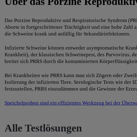
Über das Porzine Reprodukti
Das Porzine Reproduktive und Respiratorische Syndrom (PRRS
Aborte in fortgeschrittener Trächtigkeit und eine hohe Zah
die Schweine krank und anfällig für Sekundärinfektionen.
Infizierte Schweine können entweder asymptomatische Krank
Krankheit), der klassischen Schweinepest, des Parvovirus, 
breitet sich PRRS durch die kontaminierten Körperflüssigkeit
Bei Krankheiten wie PRRS kann man sich Zögern oder Zweifeln
Isolierung der infizierten Tiere. Serologische Tests wie de
festzustellen, PRRS einzudämmen und die Gewinne der Erzeu
Speichelproben sind ein effizientes Werkzeug bei der Über
Alle Testlösungen