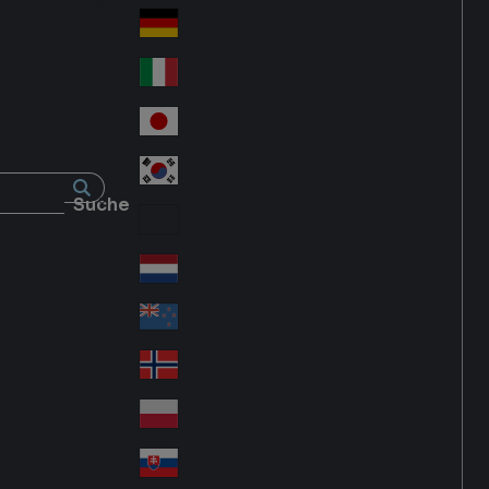
Fra
d
nc
Deutschland
Ge
e
rm
Italia
Ital
an
y
y
日本
Jap
an
대한민국
Ko
Suche
rea
Latin America
Lat
in
Netherlands
Ne
A
the
me
New Zealand
Ne
rla
ric
w
Norge
nd
a
No
Ze
s
rw
ala
Polska
Pol
ay
nd
an
Slovensko