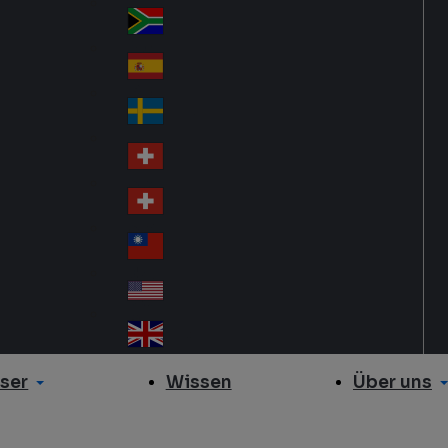
Slo
d
va
South Africa
So
kia
uth
España
Sp
Af
ain
ric
Sverige
Sw
a
ed
Schweiz DE
Sw
en
itz
Schweiz FR
Sw
erl
itz
an
台灣
Tai
erl
d
wa
an
USA
US
n
d
A
United Kingdom
Un
ite
ser
Über uns
Wissen
d
Ki