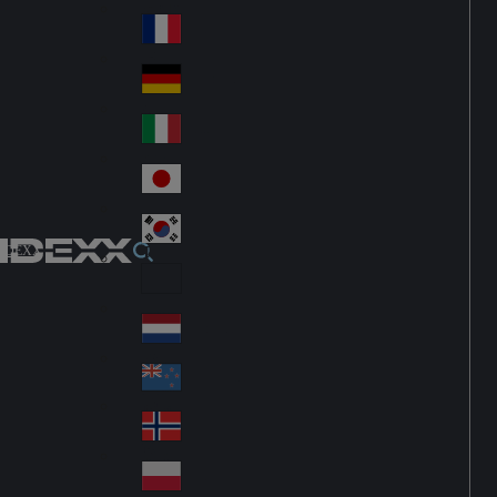
Fin
ark
lan
France
Fra
d
nc
Deutschland
Ge
e
rm
Italia
Ital
an
y
y
日本
Jap
an
대한민국
Ko
IDEXX
rea
Latin America
Lat
in
Netherlands
Ne
A
the
me
New Zealand
Ne
rla
ric
w
Norge
nd
a
No
Ze
s
rw
ala
Polska