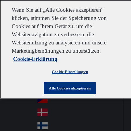
Kundendienst
Kontakt
Newsletter
Karriere
Lieferanten
Wenn Sie auf „Alle Cookies akzeptieren“
klicken, stimmen Sie der Speicherung von
Cookies auf Ihrem Gerät zu, um die
Websitenavigation zu verbessern, die
Go to home
Australia
Au
Websitenutzung zu analysieren und unsere
Austria
Jump to navigation
str
Österreich
Marketingbemühungen zu unterstützen.
Jump to content
Au
ali
Cookie-Erklärung
stri
a
Brazil
Contact
Br
a
Cookie-Einstellungen
azi
Canada
Ca
l
na
中国大陆
Alle Cookies akzeptieren
Ch
da
ina
Česko
Cz
ec
Danmark
De
h
nm
Suomi