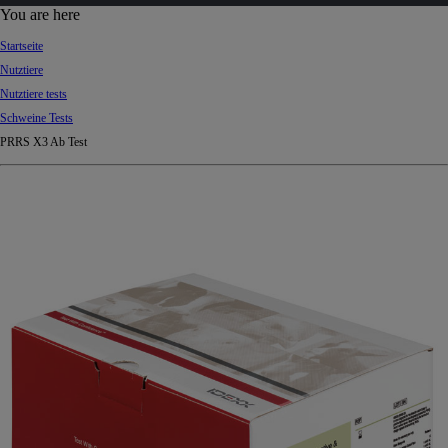
d
You are here
Ki
Startseite
ng
Nutztiere
do
Nutztiere tests
m
Schweine Tests
PRRS X3 Ab Test