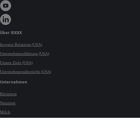
Über IDEXX
Investor Relations (USA)
Unternehmensführung (USA)
Unsere Ziele (USA)
Unternehmensübersicht (USA)
Unternehmen
Kleintiere
Nutztiere
Milch
Pferde
Wasser