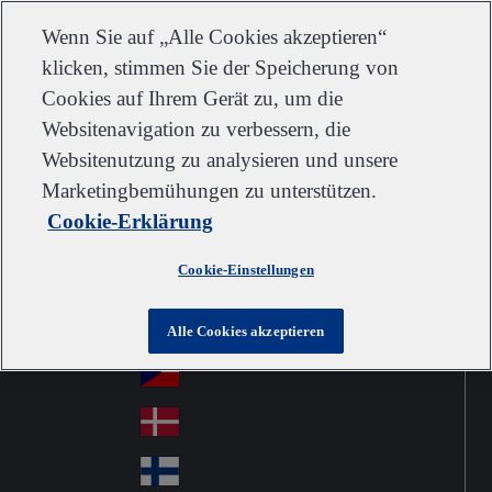
Kundendienst
Kontakt
Newsletter
Karriere
Lieferanten
Wenn Sie auf „Alle Cookies akzeptieren“
klicken, stimmen Sie der Speicherung von
Cookies auf Ihrem Gerät zu, um die
Websitenavigation zu verbessern, die
Go to home
Australia
Au
Websitenutzung zu analysieren und unsere
Austria
Jump to navigation
str
Österreich
Marketingbemühungen zu unterstützen.
Jump to content
Au
ali
Cookie-Erklärung
stri
a
Brazil
Contact
Br
a
Cookie-Einstellungen
azi
Canada
Ca
l
na
中国大陆
Alle Cookies akzeptieren
Ch
da
ina
Česko
Cz
ec
Danmark
De
h
nm
Suomi