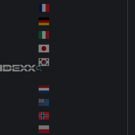
Fin
ark
lan
France
Fra
d
nc
Deutschland
Ge
e
rm
Italia
Ital
an
y
y
日本
Jap
an
대한민국
Ko
IDEXX
rea
Latin America
Lat
in
Netherlands
Ne
A
the
me
New Zealand
Ne
rla
ric
w
Norge
nd
a
No
Ze
s
rw
ala
Polska