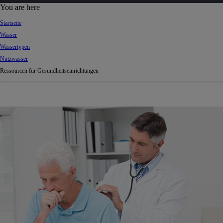
d
You are here
Ki
Startseite
ng
Wasser
do
Wassertypen
m
Nutzwasser
Ressourcen für Gesundheitseinrichtungen