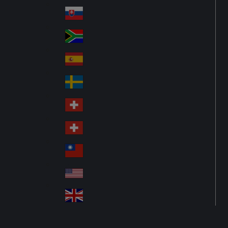
Pol
ay
nd
an
Slovensko
Slo
d
va
South Africa
So
kia
uth
España
Sp
Af
ain
ric
Sverige
Sw
a
ed
Schweiz DE
Sw
en
itz
Schweiz FR
Sw
erl
itz
an
台灣
Tai
erl
d
wa
an
USA
US
n
d
A
United Kingdom
Un
ite