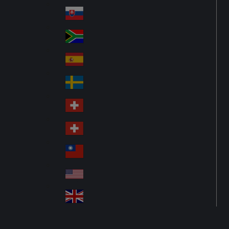
Pol
ay
nd
an
Slovensko
Slo
d
va
South Africa
So
kia
uth
España
Sp
Af
ain
ric
Sverige
Sw
a
ed
Schweiz DE
Sw
en
itz
Schweiz FR
Sw
erl
itz
an
台灣
Tai
erl
d
wa
an
USA
US
n
d
A
United Kingdom
Un
ite