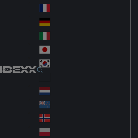
Fin
ark
lan
France
Fra
d
nc
Deutschland
Ge
e
rm
Italia
Ital
an
y
y
日本
Jap
an
대한민국
Ko
IDEXX
rea
Latin America
Lat
in
Netherlands
Ne
A
the
me
New Zealand
Ne
rla
ric
w
Norge
nd
a
No
Ze
s
rw
ala
Polska