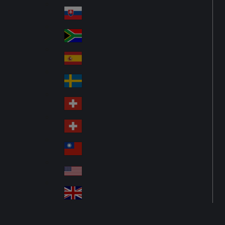
Pol
ay
nd
an
Slovensko
Slo
d
va
South Africa
So
kia
uth
España
Sp
Af
ain
ric
Sverige
Sw
a
ed
Schweiz DE
Sw
en
itz
Schweiz FR
Sw
erl
itz
an
台灣
Tai
erl
d
wa
an
USA
US
n
d
A
United Kingdom
Un
ite