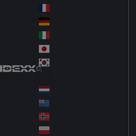
Fin
ark
lan
France
Fra
d
nc
Deutschland
Ge
e
rm
Italia
Ital
an
y
y
日本
Jap
an
대한민국
Ko
IDEXX
rea
Latin America
Lat
in
Netherlands
Ne
A
the
me
New Zealand
Ne
rla
ric
w
Norge
nd
a
No
Ze
s
rw
ala
Polska