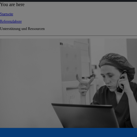
d
You are here
Ki
Startseite
ng
Referenzlabore
do
Unterstützung und Ressourcen
m