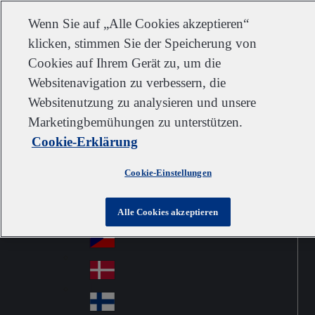
Kundendienst
Kontakt
Newsletter
Karriere
Lieferanten
Wenn Sie auf „Alle Cookies akzeptieren“
klicken, stimmen Sie der Speicherung von
Cookies auf Ihrem Gerät zu, um die
Websitenavigation zu verbessern, die
Go to home
Australia
Au
Websitenutzung zu analysieren und unsere
Austria
Jump to navigation
str
Österreich
Marketingbemühungen zu unterstützen.
Jump to content
Au
ali
Cookie-Erklärung
stri
a
Brazil
Contact
Br
a
Cookie-Einstellungen
azi
Canada
Ca
l
na
中国大陆
Alle Cookies akzeptieren
Ch
da
ina
Česko
Cz
ec
Danmark
De
h
nm
Suomi