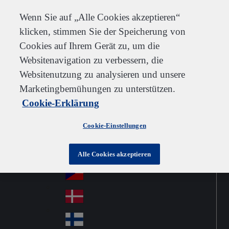
Kundendienst
Kontakt
Newsletter
Karriere
Lieferanten
Wenn Sie auf „Alle Cookies akzeptieren“
klicken, stimmen Sie der Speicherung von
Cookies auf Ihrem Gerät zu, um die
Websitenavigation zu verbessern, die
Go to home
Australia
Au
Websitenutzung zu analysieren und unsere
Austria
Jump to navigation
str
Österreich
Marketingbemühungen zu unterstützen.
Jump to content
Au
ali
Cookie-Erklärung
stri
a
Brazil
Contact
Br
a
Cookie-Einstellungen
azi
Canada
Ca
l
na
中国大陆
Alle Cookies akzeptieren
Ch
da
ina
Česko
Cz
ec
Danmark
De
h
nm
Suomi