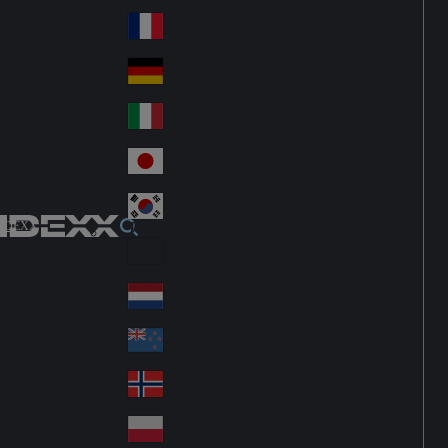
Fin
ark
lan
France
Fra
d
nc
Deutschland
Ge
e
rm
Italia
Ital
an
y
y
日本
Jap
an
대한민국
Ko
IDEXX
rea
Latin America
Lat
in
Netherlands
Ne
A
the
me
New Zealand
Ne
rla
ric
w
Norge
nd
a
No
Ze
s
rw
ala
Polska