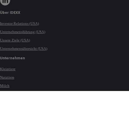
Über IDEXX
Investor Relations (USA)
Unternehmensführung (USA)
Unsere Ziele (USA)
Unternehmensübersicht (USA)
Unternehmen
Kleintiere
Nutztiere
Milch
Pferde
Wasser
Kontakt
Standorte weltweit