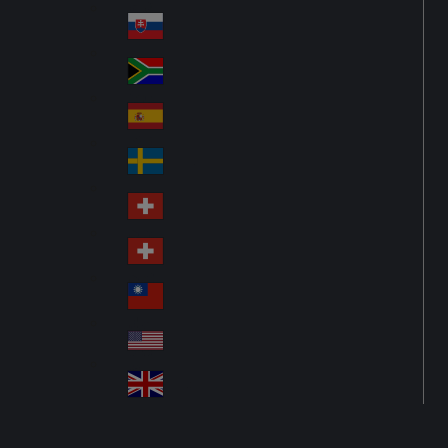
Pol
ay
nd
an
Slovensko
Slo
d
va
South Africa
So
kia
uth
España
Sp
Af
ain
ric
Sverige
Sw
a
ed
Schweiz DE
Sw
en
itz
Schweiz FR
Sw
erl
itz
an
台灣
Tai
erl
d
wa
an
USA
US
n
d
A
United Kingdom
Un
ite