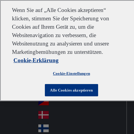
Kundendienst
Kontakt
Newsletter
Karriere
Lieferanten
Wenn Sie auf „Alle Cookies akzeptieren“
klicken, stimmen Sie der Speicherung von
Cookies auf Ihrem Gerät zu, um die
Websitenavigation zu verbessern, die
Go to home
Australia
Au
Websitenutzung zu analysieren und unsere
Austria
Jump to navigation
str
Österreich
Marketingbemühungen zu unterstützen.
Jump to content
Au
ali
Cookie-Erklärung
stri
a
Brazil
Contact
Br
a
Cookie-Einstellungen
azi
Canada
Ca
l
na
中国大陆
Alle Cookies akzeptieren
Ch
da
ina
Česko
Cz
ec
Danmark
De
h
nm
Suomi