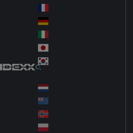
Fin
ark
lan
France
Fra
d
nc
Deutschland
Ge
e
rm
Italia
Ital
an
y
y
日本
Jap
an
대한민국
Ko
IDEXX
rea
Latin America
Lat
in
Netherlands
Ne
A
the
me
New Zealand
Ne
rla
ric
w
Norge
nd
a
No
Ze
s
rw
ala
Polska