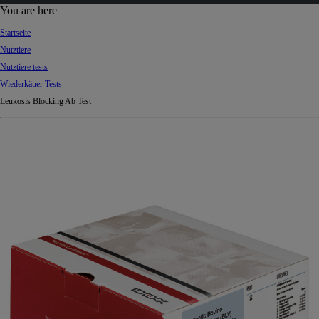
d
You are here
Ki
Startseite
ng
Nutztiere
do
Nutztiere tests
m
Wiederkäuer Tests
Leukosis Blocking Ab Test