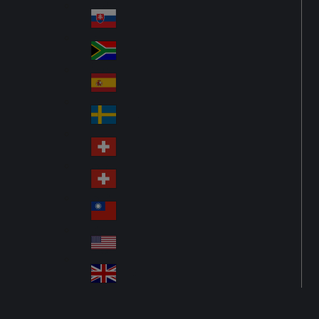
Pol
ay
nd
an
Slovensko
Slo
d
va
South Africa
So
kia
uth
España
Sp
Af
ain
ric
Sverige
Sw
a
ed
Schweiz DE
Sw
en
itz
Schweiz FR
Sw
erl
itz
an
台灣
Tai
erl
d
wa
an
USA
US
n
d
A
United Kingdom
Un
ite