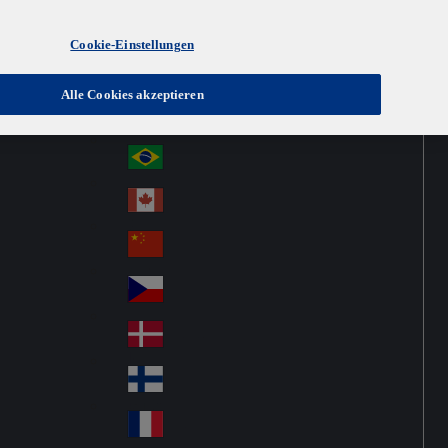
Cookie-Einstellungen
Australia
Au
Austria
Alle Cookies akzeptieren
str
Österreich
Au
ali
stri
a
Brazil
Br
a
azi
Canada
Ca
l
na
中国大陆
Ch
da
ina
Česko
Cz
ec
Danmark
De
h
nm
Suomi
Fin
ark
lan
France