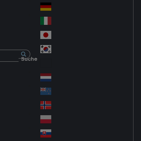
Fra
d
nc
Deutschland
Ge
e
rm
Italia
Ital
an
y
y
日本
Jap
an
대한민국
Ko
Suche
rea
Latin America
Lat
in
Netherlands
Ne
A
the
me
New Zealand
Ne
rla
ric
w
Norge
nd
a
No
Ze
s
rw
ala
Polska
Pol
ay
nd
an
Slovensko