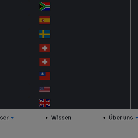
Slo
d
va
South Africa
So
kia
uth
España
Sp
Af
ain
ric
Sverige
Sw
a
ed
Schweiz DE
Sw
en
itz
Schweiz FR
Sw
erl
itz
an
台灣
Tai
erl
d
wa
an
USA
US
n
d
A
United Kingdom
Un
ite
ser
Über uns
Wissen
d
Ki