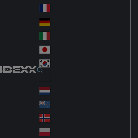
Fin
ark
lan
France
Fra
d
nc
Deutschland
Ge
e
rm
Italia
Ital
an
y
y
日本
Jap
an
대한민국
Ko
IDEXX
rea
Latin America
Lat
in
Netherlands
Ne
A
the
me
New Zealand
Ne
rla
ric
w
Norge
nd
a
No
Ze
s
rw
ala
Polska