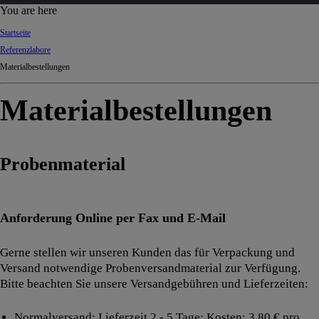
d
You are here
Ki
Startseite
ng
Referenzlabore
do
Materialbestellungen
m
Materialbestellungen
Probenmaterial
Anforderung Online per Fax und E-Mail
Gerne stellen wir unseren Kunden das für Verpackung und
Versand notwendige Probenversandmaterial zur Verfügung.
Bitte beachten Sie unsere Versandgebühren und Lieferzeiten:
Normalversand: Lieferzeit 2 - 5 Tage; Kosten: 3,80 € pro