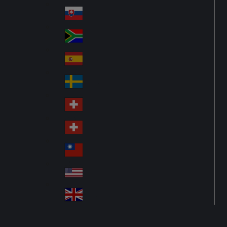
Pol
ay
nd
an
Slovensko
Slo
d
va
South Africa
So
kia
uth
España
Sp
Af
ain
ric
Sverige
Sw
a
ed
Schweiz DE
Sw
en
itz
Schweiz FR
Sw
erl
itz
an
台灣
Tai
erl
d
wa
an
USA
US
n
d
A
United Kingdom
Un
ite