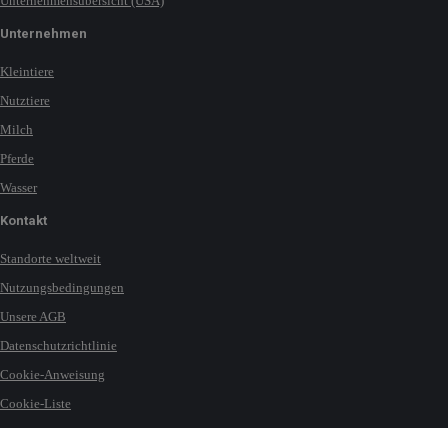
Unternehmensübersicht (USA)
Unternehmen
Kleintiere
Nutztiere
Milch
Pferde
Wasser
Kontakt
Standorte weltweit
Nutzungsbedingungen
Unsere AGB
Datenschutzrichtlinie
Cookie-Anweisung
Cookie-Liste
Impressum