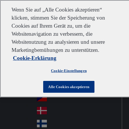
Kundendienst
Kontakt
Newsletter
Karriere
Lieferanten
Wenn Sie auf „Alle Cookies akzeptieren“
klicken, stimmen Sie der Speicherung von
Cookies auf Ihrem Gerät zu, um die
Websitenavigation zu verbessern, die
Go to home
Australia
Au
Websitenutzung zu analysieren und unsere
Austria
Jump to navigation
str
Österreich
Marketingbemühungen zu unterstützen.
Jump to content
Au
ali
Cookie-Erklärung
stri
a
Brazil
Contact
Br
a
Cookie-Einstellungen
azi
Canada
Ca
l
na
中国大陆
Alle Cookies akzeptieren
Ch
da
ina
Česko
Cz
ec
Danmark
De
h
nm
Suomi